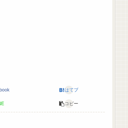
book
はてブ
NE
コピー