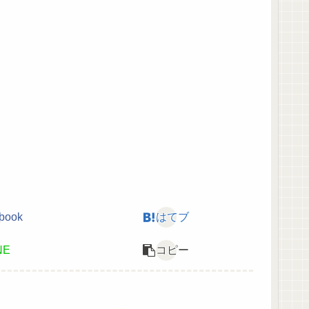
book
はてブ
NE
コピー