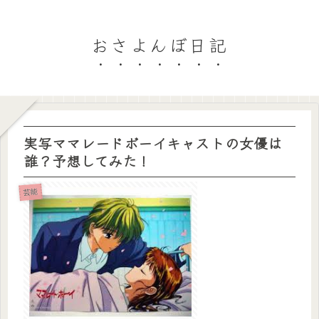
おさよんぼ日記
実写ママレードボーイキャストの女優は
誰？予想してみた！
芸能