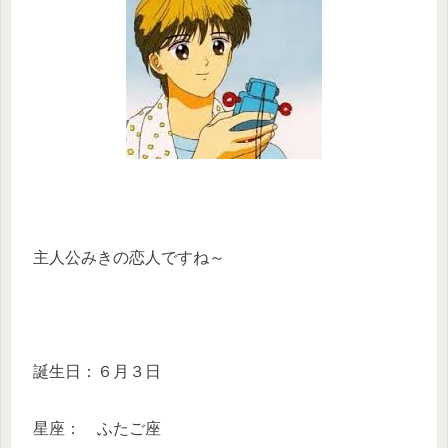
主人公みきの恋人ですね～
誕生日：６月３日
星座： ふたご座