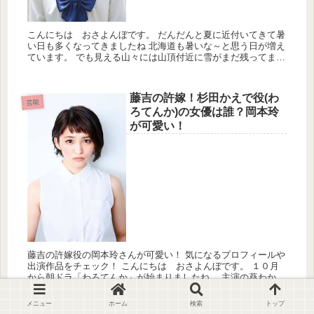
こんにちは おさよんぼです。 だんだんと夏に近付いてきて暑
い日も多くなってきましたね 北海道も暑いな～と思う日が増え
ています。 でも見える山々には山頂付近に雪がまだ残ってます
よ～ 春ドラマも何作品か見ています...
藤吉の許嫁！杉田かえで役(わ
芸能
ろてんか)の女優は誰？岡本玲
が可愛い！
藤吉の許嫁役の岡本玲さんが可愛い！ 気になるプロフィールや
出演作品をチェック！ こんにちは おさよんぼです。 １０月
から朝ドラ「わろてんか」が始まりましたね。 主演の葵わかな
さん可愛いな～♡と...
メニュー
ホーム
検索
トップ