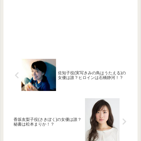
佐知子役(実写きみの鳥はうたえる)の
女優は誰？ヒロインは石橋静河！？
香坂友梨子役(さきぼく)の女優は誰？
秘書は松本まりか！？