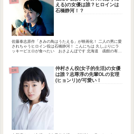
芸能
える)の女優は誰？ヒロインは
石橋静河！？
佐藤泰志原作「きみの鳥はうたえる」が映画化！ 二人の男に愛
されちゃうヒロイン役は石橋静河！ こんにちは 久しぶりにラ
ッキーピエロが食べたい おさよんぼです 北海道 函館の有名
なハンバーガーショップなんですが ...
仲村さん役(女子的生活)の女優
芸能
は誰？志尊淳の先輩OLの玄理
(ヒョンリ)が可愛い！