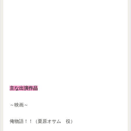
主な出演作品
～映画～
俺物語！！（栗原オサム 役）