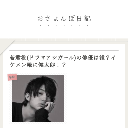
おさよんぼ日記
若君役(ドラマアシガール)の俳優は誰？イ
ケメン殿に健太郎！？
芸能