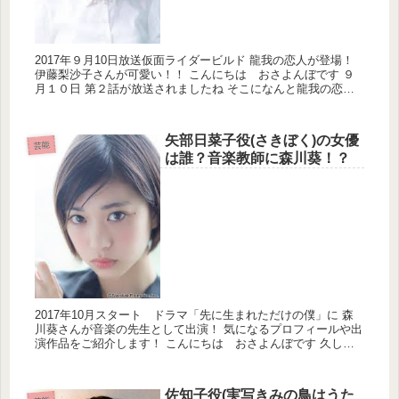
2017年９月10日放送仮面ライダービルド 龍我の恋人が登場！
伊藤梨沙子さんが可愛い！！ こんにちは おさよんぼです ９
月１０日 第２話が放送されましたね そこになんと龍我の恋人
が登場したではあ...
矢部日菜子役(さきぼく)の女優
芸能
は誰？音楽教師に森川葵！？
2017年10月スタート ドラマ「先に生まれただけの僕」に 森
川葵さんが音楽の先生として出演！ 気になるプロフィールや出
演作品をご紹介します！ こんにちは おさよんぼです 久しぶ
りに実...
佐知子役(実写きみの鳥はうた