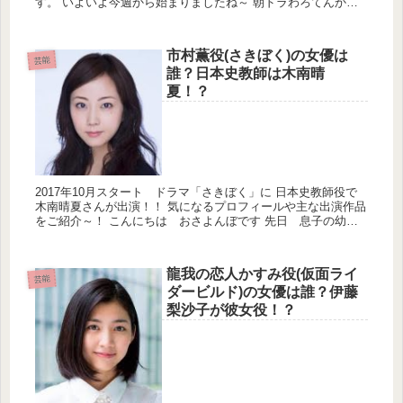
す。 いよいよ今週から始まりましたね～ 朝ドラわろてんか！
ひ...
市村薫役(さきぼく)の女優は
芸能
誰？日本史教師は木南晴
夏！？
2017年10月スタート ドラマ「さきぼく」に 日本史教師役で
木南晴夏さんが出演！！ 気になるプロフィールや主な出演作品
をご紹介～！ こんにちは おさよんぼです 先日 息子の幼稚
園の運動会に行ってまい...
龍我の恋人かすみ役(仮面ライ
芸能
ダービルド)の女優は誰？伊藤
梨沙子が彼女役！？