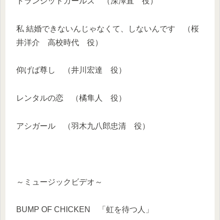
トランジットガールズ （深澤直 役）
私 結婚できないんじゃなくて、しないんです （桜
井洋介 高校時代 役）
仰げば尊し （井川宏達 役）
レンタルの恋 （橘隼人 役）
アシガール （羽木九八郎忠清 役）
～ミュージックビデオ～
BUMP OF CHICKEN 「虹を待つ人」