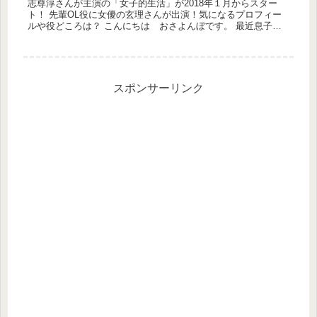
志尊淳さんが主演の「女子的生活」が2018年１月からスター
ト！ 先輩OL役に女優の玄理さんが出演！気になるプロフィー
ルや役どころは？ こんにちは おさよんぼです。 最近息子の
女子力の高さに若干戸惑っています...
スポンサーリンク