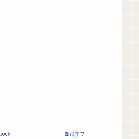
book
はてブ