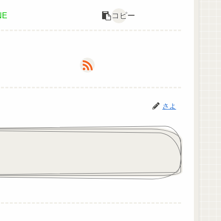
NE
コピー
さよ